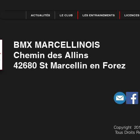
ACTUALITÉS
LE CLUB
LES ENTRAINEMENTS
LICENCES
BMX MARCELLINOIS
Chemin des Allins
42680 St Marcellin en Forez
Copyright 201
Tous Droits R